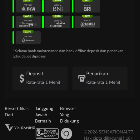
* Selama bank maintenance dan bank offline deposit dan penarikan
tidak dapat diproses
Deposit
Penarikan
Rata-rata 1 Menit
Rata-rata 1 Menit
Bersertifikasi
Tanggung
Browser
Dari
Jawab
Yang
Bermain
Didukung
©2026 SENSATIONAL77.
Hak cipta dilindungi | 18+