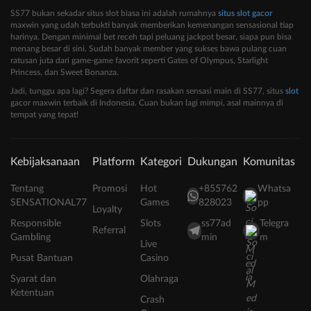
SS77 bukan sekadar situs slot biasa ini adalah rumahnya
situs slot gacor
maxwin yang udah terbukti banyak memberikan kemenangan sensasional tiap
harinya. Dengan minimal bet receh tapi peluang jackpot besar, siapa pun bisa
menang besar di sini. Sudah banyak member yang sukses bawa pulang cuan
ratusan juta dari game-game favorit seperti Gates of Olympus, Starlight
Princess, dan Sweet Bonanza.
Jadi, tunggu apa lagi? Segera daftar dan rasakan sensasi main di SS77, situs
slot
gacor maxwin terbaik di Indonesia. Cuan bukan lagi mimpi, asal mainnya di
tempat yang tepat!
Kebijaksanaan
Platform
Kategori
Dukungan
Komunitas
Tentang
Promosi
Hot
+855762
Whatsa
SENSATIONAL77
Games
828023
pp
Loyalty
Responsible
Slots
ss77ad
Telegra
Referral
Gambling
min
m
Live
Pusat Bantuan
Casino
Syarat dan
Olahraga
Ketentuan
Crash