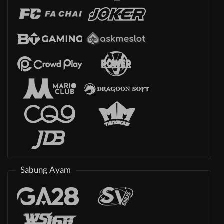
Sabung Ayam