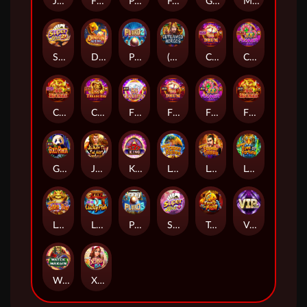
JiXiangRuYi(H5)
F-88Treasures(H5)
PINE OF PLINKO 2
FA DA CAI(H5)
G-BloomingRiches
MANEKI NEKO(H5)
Super Ace2+
Dragon Arena
Plinko2
(H5)Outlawed Heroes
C-88Drum(H5)
C-88Flower(H5)
C-88Riches(H5)
C-88Treasures(H5)
F-88Diamond(H5)
F-88Drum(H5)
F-88Flower(H5)
F-88Riches(H5)
Gold Panda(H5)
JourneyToTheWest
King-777
L-DragonRiches
L-EmperorTreasure
L-EyesOfFortune
L-GoldenToad
LuckyFish
Plinko3
Super Ace+
Triple Fish(H5)
VIP Club
Water Margin(H5)
XiBoBA