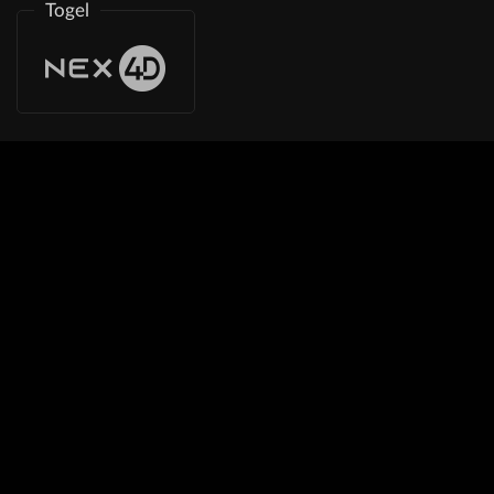
Togel