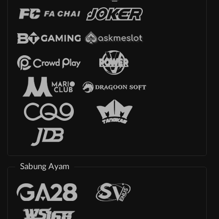
Sabung Ayam