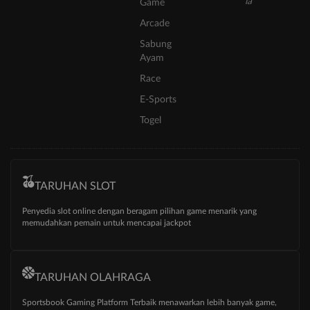
Game
Arcade
Sabung
Ayam
Race
E-Sports
Togel
TARUHAN SLOT
Penyedia slot online dengan beragam pilihan game menarik yang
memudahkan pemain untuk mencapai jackpot
TARUHAN OLAHRAGA
Sportsbook Gaming Platform Terbaik menawarkan lebih banyak game,