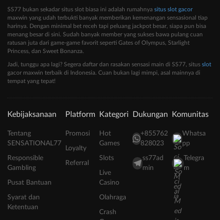
SS77 bukan sekadar situs slot biasa ini adalah rumahnya
situs slot gacor
maxwin yang udah terbukti banyak memberikan kemenangan sensasional tiap
harinya. Dengan minimal bet receh tapi peluang jackpot besar, siapa pun bisa
menang besar di sini. Sudah banyak member yang sukses bawa pulang cuan
ratusan juta dari game-game favorit seperti Gates of Olympus, Starlight
Princess, dan Sweet Bonanza.
Jadi, tunggu apa lagi? Segera daftar dan rasakan sensasi main di SS77, situs
slot
gacor maxwin terbaik di Indonesia. Cuan bukan lagi mimpi, asal mainnya di
tempat yang tepat!
Kebijaksanaan
Platform
Kategori
Dukungan
Komunitas
Tentang
Promosi
Hot
+855762
Whatsa
SENSATIONAL77
Games
828023
pp
Loyalty
Responsible
Slots
ss77ad
Telegra
Referral
Gambling
min
m
Live
Pusat Bantuan
Casino
Syarat dan
Olahraga
Ketentuan
Crash