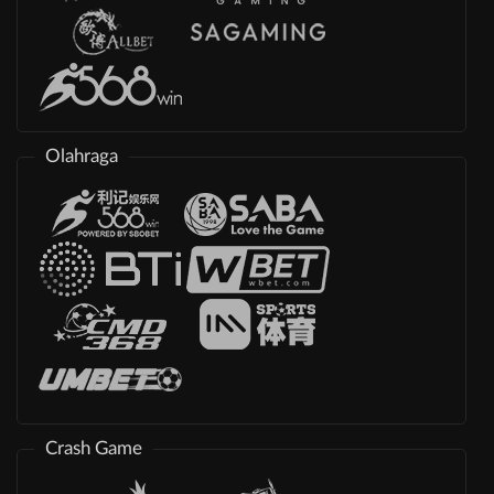
Olahraga
Crash Game