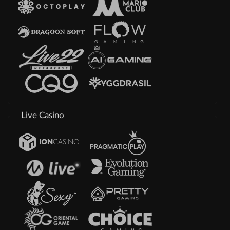
Live Casino