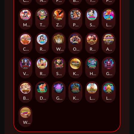
Cupid's Garden
Natural Ace
Fishing's Paradise
Blessing of the Tiger
Tiki Paradise
Punk Star
Moe Moe Cute
The King Joker
Zushi Prime
Pet Ranger
Squid Toon
Lab 19 Mania
Centillion Gods
Rich Rich Water
Wrath of Egypt
ONE Boxing
Roma Plus
Alice's Wonder
Vampire Hunter
Royal Thai Dessert
Shiba Mogul
Kingdom Z
Hungry Krahung
Ghost House
Blessing of the Ox
Dino Pops
Grand Shine
Kraken Treasure
Lucky NangKwak
Little Monster
Wonder Cuisine