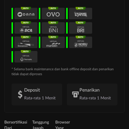
* Selama bank maintenance dan bank offline deposit dan penarikan
tidak dapat diproses
Deposit
Penarikan
Rata-rata 1 Menit
Rata-rata 1 Menit
Bersertifikasi
Tanggung
Browser
Dari
Jawab
Yang