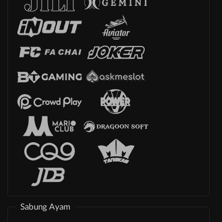
Sabung Ayam