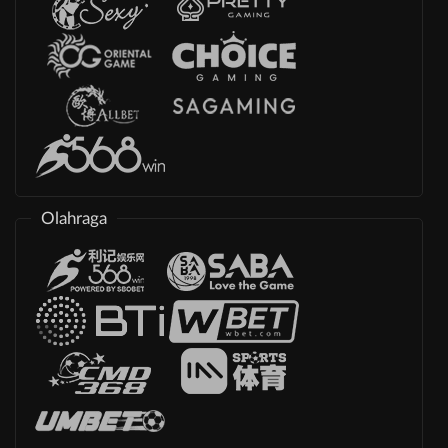
Olahraga