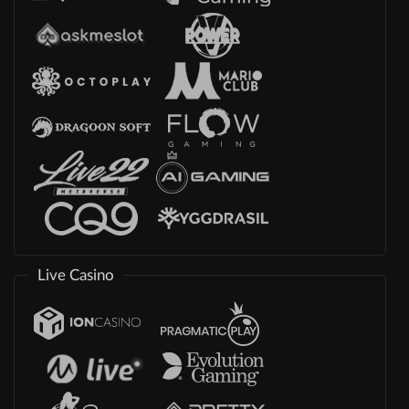
Live Casino