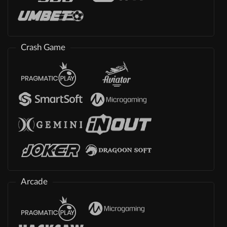
Crash Game
Arcade