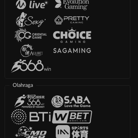
Olahraga