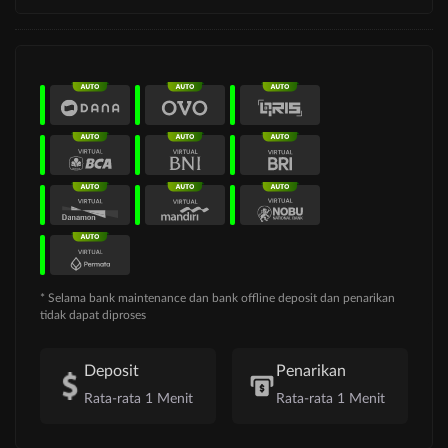
* Selama bank maintenance dan bank offline deposit dan penarikan
tidak dapat diproses
Deposit
Penarikan
Rata-rata 1 Menit
Rata-rata 1 Menit