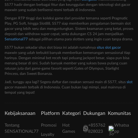
SS77 hadir dengan berbagai fitur dan keunggulan dengan teknologi slot gacor
maxwin yang sudah berlisensi resmi terbaik di indonesia.
Dengan RTP tinggi dan koleksi game dari provider ternama seperti Pragmatic
Play, PG Soft, hingga Slot88, SS77 siap memberikan pengalaman bermain slot
gacor yang lebih seru dan menguntungkan. Sistem keamanan yang ketat, proses
deposit dan withdraw super cepat, serta dukungan CS 24 jam menjadikan
Sensational77
sebagai pilihan utama para slotters yang ingin cuan tanpa drama.
SS77 bukan sekadar situs slot biasa ini adalah rumahnya
situs slot gacor
maxwin yang udah terbukti banyak memberikan kemenangan sensasional tiap
harinya. Dengan minimal bet receh tapi peluang jackpot besar, siapa pun bisa
menang besar di sini. Sudah banyak member yang sukses bawa pulang cuan
ratusan juta dari game-game favorit seperti Gates of Olympus, Starlight
Princess, dan Sweet Bonanza.
Jadi, tunggu apa lagi? Segera daftar dan rasakan sensasi main di SS77, situs
slot
gacor maxwin terbaik di Indonesia. Cuan bukan lagi mimpi, asal mainnya di
tempat yang tepat!
Kebijaksanaan
Platform
Kategori
Dukungan
Komunitas
Tentang
Promosi
Hot
+855762
Whatsa
SENSATIONAL77
Games
828023
pp
Loyalty