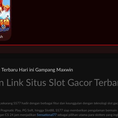
sh
or Terbaru Hari ini Gampang Maxwin
 Link Situs Slot Gacor Terb
ekarang SS77 hadir dengan berbagai fitur dan keunggulan dengan teknologi slot gaco
ti Pragmatic Play, PG Soft, hingga Slot88, SS77 siap memberikan pengalaman bermai
ungan CS 24 jam menjadikan
Sensational77
sebagai pilihan utama para slotters yang in