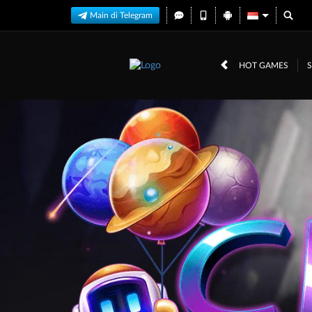
Main di Telegram
HOT GAMES