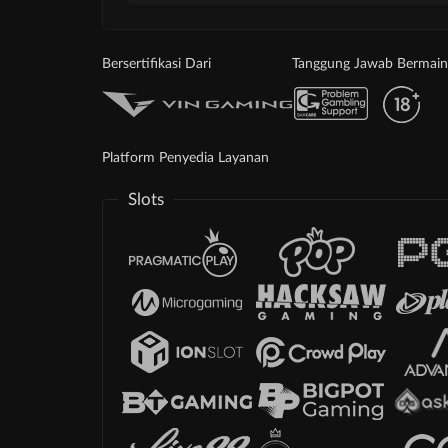
Bersertifikasi Dari
Tanggung Jawab Bermain
Platform Penyedia Layanan
Slots