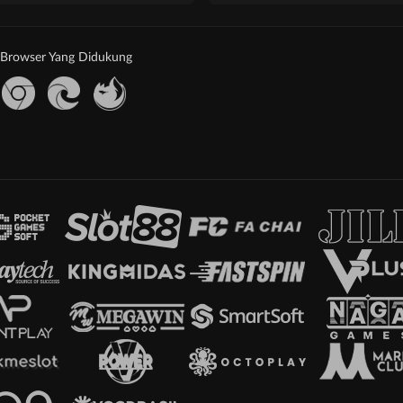
Browser Yang Didukung