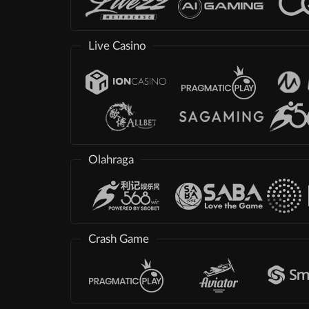
Live Casino
Olahraga
Crash Game