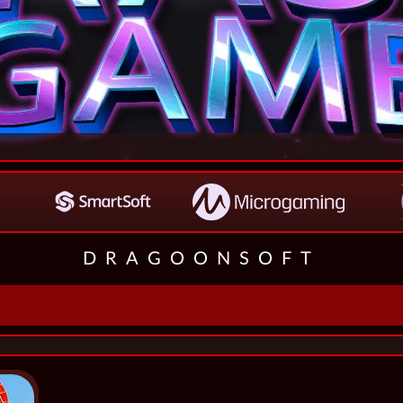
DRAGOONSOFT