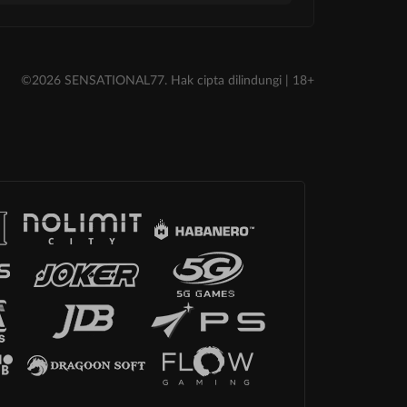
©2026 SENSATIONAL77. Hak cipta dilindungi | 18+