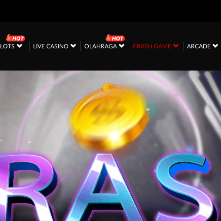
SLOTS
LIVE CASINO
OLAHRAGA
CRASH GAME
ARCADE