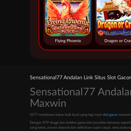
Flying Phoenix
Dragon or Cra
Sensational77 Andalan Link Situs Slot Gac
Sensational77 Andalan
Maxwin
SS77 membawa kabar baik buat yang lagi nyari
slot gacor
maxwin,s
Dengan RTP tinggi dan koleksi game dari provider ternama seper
yang ketat, proses deposit dan withdraw super cepat, serta duk