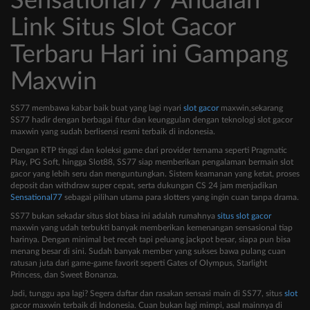
Sensational77 Andalan
Link Situs Slot Gacor
Terbaru Hari ini Gampang
Maxwin
SS77 membawa kabar baik buat yang lagi nyari
slot gacor
maxwin,sekarang
SS77 hadir dengan berbagai fitur dan keunggulan dengan teknologi slot gacor
maxwin yang sudah berlisensi resmi terbaik di indonesia.
Dengan RTP tinggi dan koleksi game dari provider ternama seperti Pragmatic
Play, PG Soft, hingga Slot88, SS77 siap memberikan pengalaman bermain slot
gacor yang lebih seru dan menguntungkan. Sistem keamanan yang ketat, proses
deposit dan withdraw super cepat, serta dukungan CS 24 jam menjadikan
Sensational77
sebagai pilihan utama para slotters yang ingin cuan tanpa drama.
SS77 bukan sekadar situs slot biasa ini adalah rumahnya
situs slot gacor
maxwin yang udah terbukti banyak memberikan kemenangan sensasional tiap
harinya. Dengan minimal bet receh tapi peluang jackpot besar, siapa pun bisa
menang besar di sini. Sudah banyak member yang sukses bawa pulang cuan
ratusan juta dari game-game favorit seperti Gates of Olympus, Starlight
Princess, dan Sweet Bonanza.
Jadi, tunggu apa lagi? Segera daftar dan rasakan sensasi main di SS77, situs
slot
gacor maxwin terbaik di Indonesia. Cuan bukan lagi mimpi, asal mainnya di