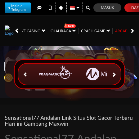
Main di
MASUK
DAF
Telegram
LOTS
LIVE CASINO
OLAHRAGA
CRASH GAME
ARCADE
Sensational77 Andalan Link Situs Slot Gacor Terbaru
Hari ini Gampang Maxwin