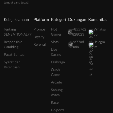
tempat yang tepat!
Kebijaksanaan
Platform
Kategori
Dukungan
Komunitas
Tentang
Promosi
Hot
+855762
Whatsa
SENSATIONAL77
Games
828023
pp
Loyalty
Responsible
Slots
ss77ad
Telegra
Referral
Gambling
min
m
Live
Pusat Bantuan
Casino
Syarat dan
Olahraga
Ketentuan
Crash
Game
Arcade
Sabung
Ayam
Race
E-Sports