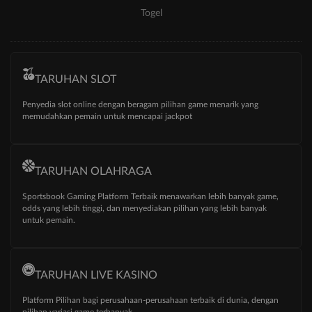
Togel
TARUHAN SLOT
Penyedia slot online dengan beragam pilihan game menarik yang
memudahkan pemain untuk mencapai jackpot
TARUHAN OLAHRAGA
Sportsbook Gaming Platform Terbaik menawarkan lebih banyak game,
odds yang lebih tinggi, dan menyediakan pilihan yang lebih banyak
untuk pemain.
TARUHAN LIVE KASINO
Platform Pilihan bagi perusahaan-perusahaan terbaik di dunia, dengan
pilihan variasi game terbanyak