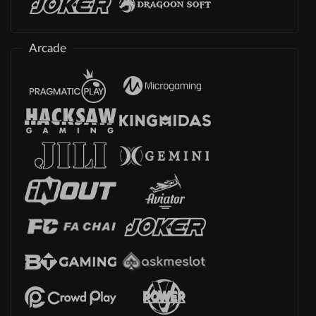
Arcade